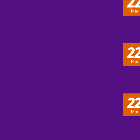
2
Mar
2
Mar
2
CONTÁCTANOS
Mar
Calle del Escultor Peresejo,
74, 28023 Madrid