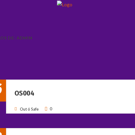
OS DE: ADMIN
6
OS004
0
Out ó Safe