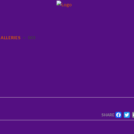
ALLERIES
>
003
F
SHARE